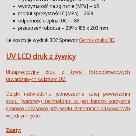
wytrzymałość na zginanie [MPa] – 65
moduł sprężystości E [MPa] – 2168
odporność cieplna [0C] – 88
przestrzeń robocza – 289 x 185 x 203 mm
Ile kosztuje wydruk 3D? Sprawdź
Cennik druku 3D
.
UV LCD druk z żywicy
Ultraprecyzyjny druk z żywic fotopolimerowych
utwardzanych światłem UV.
Dzięki naświetlaniu jednocześnie całej powierzchni
stołu (warstwy) technologia ta jest bardzo korzystna
cenowo i czasowo przy wielu elementach drukowanych
w jednym cyklu.
Zalety: