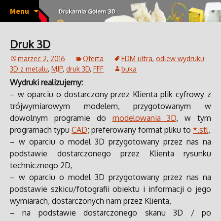
Wydruki 3D, prototypy, pojedyncze sztuki,
Przeskocz
Drukarnia Golem 3D
Menu
do
krótkie serie produktów, makiety, w tym
treści
architektoniczne, odlewy wydruków 3D w
Druk 3D
metalu, modelowanie 3D, skanowanie 3D.
marzec 2, 2016
Oferta
FDM ultra
,
odlew wydruku
3D z metalu
,
MJP
,
druk 3D
,
FFF
buka
Wydruki realizujemy:
– w oparciu o dostarczony przez Klienta plik cyfrowy z
trójwymiarowym modelem, przygotowanym w
dowolnym programie do
modelowania 3D
, w tym
programach typu
CAD
; preferowany format pliku to
*.stl
,
– w oparciu o model 3D przygotowany przez nas na
podstawie dostarczonego przez Klienta rysunku
technicznego 2D,
– w oparciu o model 3D przygotowany przez nas na
podstawie szkicu/fotografii obiektu i informacji o jego
wymiarach, dostarczonych nam przez Klienta,
– na podstawie dostarczonego skanu 3D / po