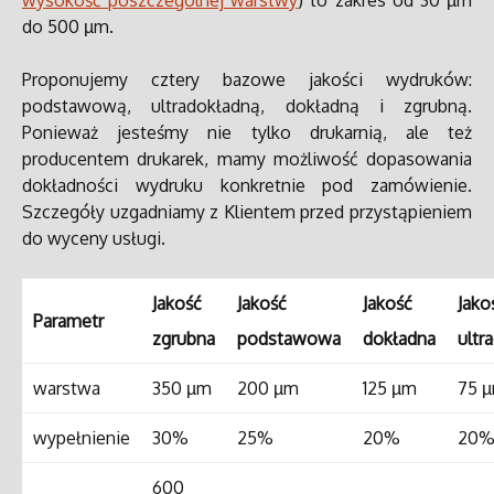
wysokość poszczególnej warstwy
) to zakres od 30 µm
do 500 µm.
Proponujemy cztery bazowe jakości wydruków:
podstawową, ultradokładną, dokładną i zgrubną.
Ponieważ jesteśmy nie tylko drukarnią, ale też
producentem drukarek, mamy możliwość dopasowania
dokładności wydruku konkretnie pod zamówienie.
Szczegóły uzgadniamy z Klientem przed przystąpieniem
do wyceny usługi.
Jakość
Jakość
Jakość
Jako
Parametr
zgrubna
podstawowa
dokładna
ultr
warstwa
350 µm
200 µm
125 µm
75 
wypełnienie
30%
25%
20%
20
600