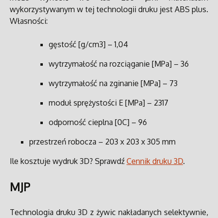
wykorzystywanym w tej technologii druku jest ABS plus.
Własności:
gęstość [g/cm3] – 1,04
wytrzymałość na rozciąganie [MPa] – 36
wytrzymałość na zginanie [MPa] – 73
moduł sprężystości E [MPa] – 2317
odporność cieplna [0C] – 96
przestrzeń robocza – 203 x 203 x 305 mm
Ile kosztuje wydruk 3D? Sprawdź
Cennik druku 3D
.
MJP
Technologia druku 3D z żywic nakładanych selektywnie,