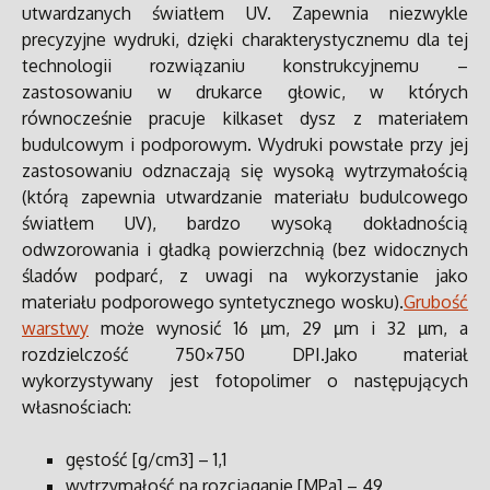
utwardzanych światłem UV. Zapewnia niezwykle
precyzyjne wydruki, dzięki charakterystycznemu dla tej
technologii rozwiązaniu konstrukcyjnemu –
zastosowaniu w drukarce głowic, w których
równocześnie pracuje kilkaset dysz z materiałem
budulcowym i podporowym. Wydruki powstałe przy jej
zastosowaniu odznaczają się wysoką wytrzymałością
(którą zapewnia utwardzanie materiału budulcowego
światłem UV), bardzo wysoką dokładnością
odwzorowania i gładką powierzchnią (bez widocznych
śladów podparć, z uwagi na wykorzystanie jako
materiału podporowego syntetycznego wosku).
Grubość
warstwy
może wynosić 16 µm, 29 µm i 32 µm, a
rozdzielczość 750×750 DPI.Jako materiał
wykorzystywany jest fotopolimer o następujących
własnościach:
gęstość [g/cm3] – 1,1
wytrzymałość na rozciąganie [MPa] – 49