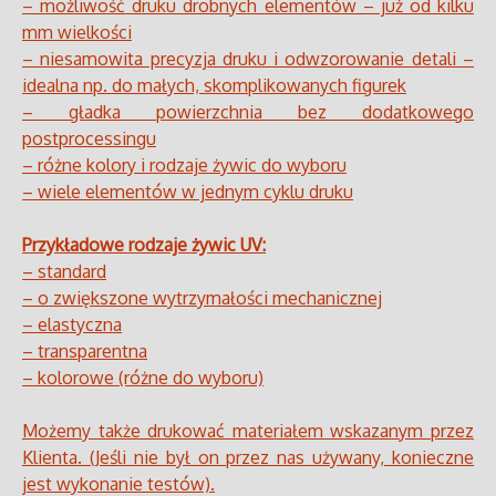
– możliwość druku drobnych elementów – już od kilku
mm wielkości
– niesamowita precyzja druku i odwzorowanie detali –
idealna np. do małych, skomplikowanych figurek
– gładka powierzchnia bez dodatkowego
postprocessingu
– różne kolory i rodzaje żywic do wyboru
– wiele elementów w jednym cyklu druku
Przykładowe rodzaje żywic UV:
– standard
– o zwiększone wytrzymałości mechanicznej
– elastyczna
– transparentna
– kolorowe (różne do wyboru)
Możemy także drukować materiałem wskazanym przez
Klienta. (Jeśli nie był on przez nas używany, konieczne
jest wykonanie testów).