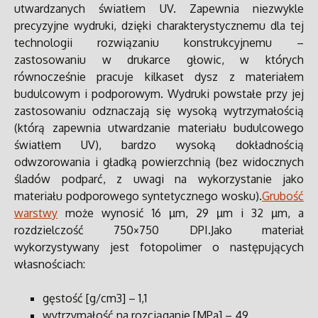
utwardzanych światłem UV. Zapewnia niezwykle
precyzyjne wydruki, dzięki charakterystycznemu dla tej
technologii rozwiązaniu konstrukcyjnemu –
zastosowaniu w drukarce głowic, w których
równocześnie pracuje kilkaset dysz z materiałem
budulcowym i podporowym. Wydruki powstałe przy jej
zastosowaniu odznaczają się wysoką wytrzymałością
(którą zapewnia utwardzanie materiału budulcowego
światłem UV), bardzo wysoką dokładnością
odwzorowania i gładką powierzchnią (bez widocznych
śladów podparć, z uwagi na wykorzystanie jako
materiału podporowego syntetycznego wosku).
Grubość
warstwy
może wynosić 16 µm, 29 µm i 32 µm, a
rozdzielczość 750×750 DPI.Jako materiał
wykorzystywany jest fotopolimer o następujących
własnościach:
gęstość [g/cm3] – 1,1
wytrzymałość na rozciąganie [MPa] – 49