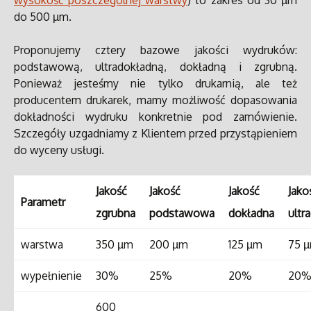
wysokość poszczególnej warstwy
) to zakres od 30 µm
do 500 µm.
Proponujemy cztery bazowe jakości wydruków:
podstawową, ultradokładną, dokładną i zgrubną.
Ponieważ jesteśmy nie tylko drukarnią, ale też
producentem drukarek, mamy możliwość dopasowania
dokładności wydruku konkretnie pod zamówienie.
Szczegóły uzgadniamy z Klientem przed przystąpieniem
do wyceny usługi.
Jakość
Jakość
Jakość
Jako
Parametr
zgrubna
podstawowa
dokładna
ultr
warstwa
350 µm
200 µm
125 µm
75 
wypełnienie
30%
25%
20%
20
600