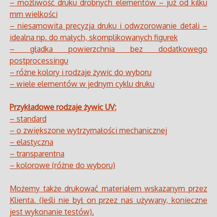
– możliwość druku drobnych elementów – już od kilku
mm wielkości
– niesamowita precyzja druku i odwzorowanie detali –
idealna np. do małych, skomplikowanych figurek
– gładka powierzchnia bez dodatkowego
postprocessingu
– różne kolory i rodzaje żywic do wyboru
– wiele elementów w jednym cyklu druku
Przykładowe rodzaje żywic UV:
– standard
– o zwiększone wytrzymałości mechanicznej
– elastyczna
– transparentna
– kolorowe (różne do wyboru)
Możemy także drukować materiałem wskazanym przez
Klienta. (Jeśli nie był on przez nas używany, konieczne
jest wykonanie testów).