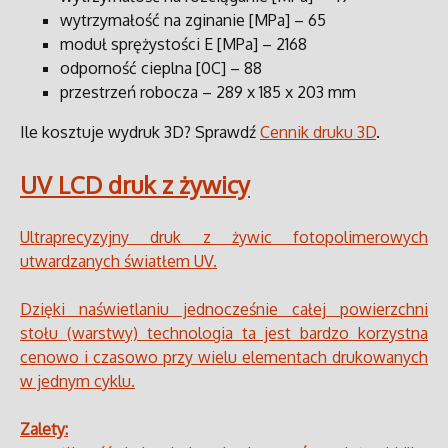
wytrzymałość na zginanie [MPa] – 65
moduł sprężystości E [MPa] – 2168
odporność cieplna [0C] – 88
przestrzeń robocza – 289 x 185 x 203 mm
Ile kosztuje wydruk 3D? Sprawdź
Cennik druku 3D
.
UV LCD druk z żywicy
Ultraprecyzyjny druk z żywic fotopolimerowych
utwardzanych światłem UV.
Dzięki naświetlaniu jednocześnie całej powierzchni
stołu (warstwy) technologia ta jest bardzo korzystna
cenowo i czasowo przy wielu elementach drukowanych
w jednym cyklu.
Zalety: