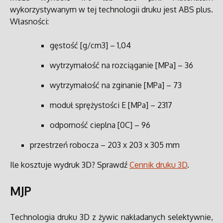
wykorzystywanym w tej technologii druku jest ABS plus.
Własności:
gęstość [g/cm3] – 1,04
wytrzymałość na rozciąganie [MPa] – 36
wytrzymałość na zginanie [MPa] – 73
moduł sprężystości E [MPa] – 2317
odporność cieplna [0C] – 96
przestrzeń robocza – 203 x 203 x 305 mm
Ile kosztuje wydruk 3D? Sprawdź
Cennik druku 3D
.
MJP
Technologia druku 3D z żywic nakładanych selektywnie,