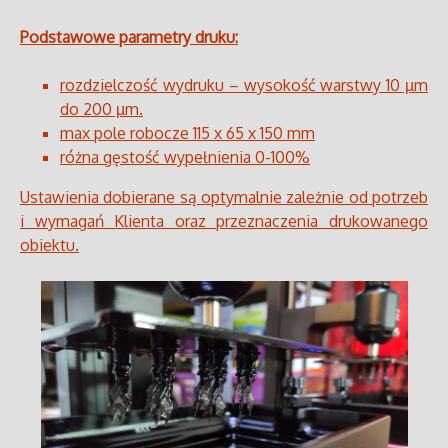
Podstawowe parametry druku:
rozdzielczość wydruku – wysokość warstwy 10 µm
do 200 µm.
max pole robocze 115 x 65 x 150 mm
różna gęstość wypełnienia 0-100%
Ustawienia dobierane są optymalnie zależnie od potrzeb
i wymagań Klienta oraz przeznaczenia drukowanego
obiektu.