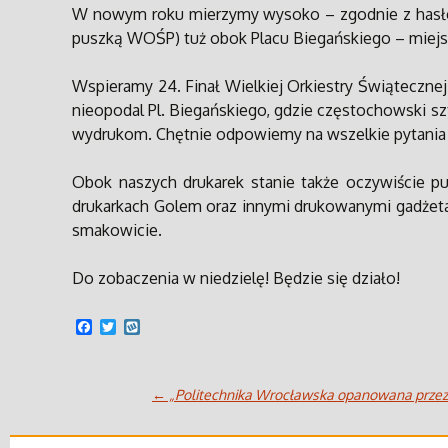
W nowym roku mierzymy wysoko – zgodnie z hasłem
puszką WOŚP) tuż obok Placu Biegańskiego – miejsc
Wspieramy 24. Finał Wielkiej Orkiestry Świątecznej P
nieopodal Pl. Biegańskiego, gdzie częstochowski sz
wydrukom. Chętnie odpowiemy na wszelkie pytania
Obok naszych drukarek stanie także oczywiście 
drukarkach Golem oraz innymi drukowanymi gadżet
smakowicie.
Do zobaczenia w niedzielę! Będzie się działo!
F
T
W
a
w
y
c
i
k
e
t
o
b
t
p
←
„Politechnika Wrocławska opanowana przez ro
o
e
o
r
Zobacz
k