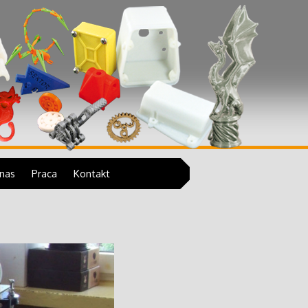
 tym architektoniczne, odlewy wydruków 3D w
nas
Praca
Kontakt
Obsługa drukarek 3D