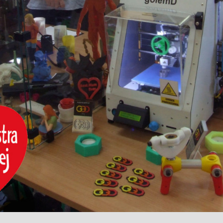
ultraprecyzyjne wydruki 3D
 warsztaty
Odlew wydruku 3D z
Filamenty
metalu
odlewy z metalu
Pojęcia
ergonomia
ny
Artykuły
design, sztuka
Pliki do pobrania
hobby, dom, ogród
gadżety
krótkie serie placeholder
w budowie