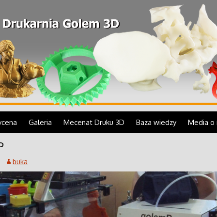
cze sztuki, krótkie serie produktów, makiety, w
owanie 3D.
 Golem 3D
cena
Galeria
Mecenat Druku 3D
Baza wiedzy
Media o 
P
Realizacje
FFF ekonomiczny
technika, przemysł
Czym jest druk 3D?
buka
e 3D
Targi i prezentacje
FDM ultraprecyzyjny
nauka, edukacja i
Zastosowanie druku 3D
medycyna
 3D
MJP
Krótka historia druku 3D
makiety, repliki, statuetki,
figury
druk z żywicy
Jak działa drukarka 3D
ultraprecyzyjny
FFF/FDM?