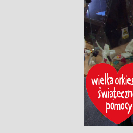
Prezentacje i
Szkolenia
Cennik ogól