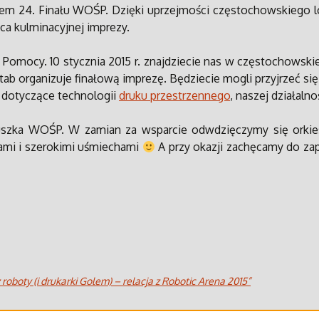
 24. Finału WOŚP. Dzięki uprzejmości częstochowskiego lok
a kulminacyjnej imprezy.
omocy. 10 stycznia 2015 r. znajdziecie nas w częstochowskiej 
tab organizuje finałową imprezę. Będziecie mogli przyjrzeć s
 dotyczące technologii
druku przestrzennego
, naszej działalno
puszka WOŚP. W zamian za wsparcie odwdzięczymy się ork
ami i szerokimi uśmiechami
A przy okazji zachęcamy do zap
boty (i drukarki Golem) – relacja z Robotic Arena 2015”