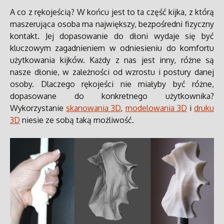
A co z rękojeścią? W końcu jest to ta część kijka, z którą
maszerująca osoba ma największy, bezpośredni fizyczny
kontakt. Jej dopasowanie do dłoni wydaje się być
kluczowym zagadnieniem w odniesieniu do komfortu
użytkowania kijków. Każdy z nas jest inny, różne są
nasze dłonie, w zależności od wzrostu i postury danej
osoby. Dlaczego rękojeści nie miałyby być różne,
dopasowane do konkretnego użytkownika?
Wykorzystanie
skanowania 3D
,
modelowania 3D
i
druku
3D
niesie ze sobą taką możliwość.