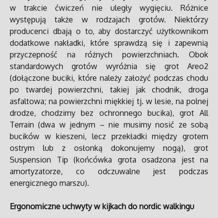
w trakcie ćwiczeń nie uległy wygięciu. Różnice
występują także w rodzajach grotów. Niektórzy
producenci dbają o to, aby dostarczyć użytkownikom
dodatkowe nakładki, które sprawdzą się i zapewnią
przyczepność na różnych powierzchniach. Obok
standardowych grotów wyróżnia się grot Areo2
(dołączone buciki, które należy założyć podczas chodu
po twardej powierzchni, takiej jak chodnik, droga
asfaltowa; na powierzchni miękkiej tj. w lesie, na polnej
drodze, chodzimy bez ochronnego bucika), grot All
Terrain (dwa w jednym – nie musimy nosić ze sobą
bucików w kieszeni, lecz przekładki między grotem
ostrym lub z osłonką dokonujemy nogą), grot
Suspension Tip (końcówka grota osadzona jest na
amortyzatorze, co odczuwalne jest podczas
energicznego marszu).
Ergonomiczne uchwyty w kijkach do nordic walkingu