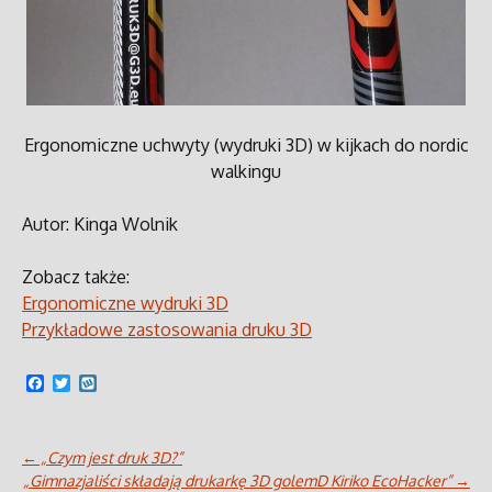
Ergonomiczne uchwyty (wydruki 3D) w kijkach do nordic
walkingu
Autor: Kinga Wolnik
Zobacz także:
Ergonomiczne wydruki 3D
Przykładowe zastosowania druku 3D
F
T
W
a
w
y
c
i
k
e
t
o
b
t
p
←
„Czym jest druk 3D?”
o
e
„Gimnazjaliści składają drukarkę 3D golemD Kiriko EcoHacker”
→
o
r