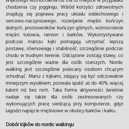
większego wzmocnienia niż ma to miejsce w przypadku
chodzenia czy joggingu. Wśród korzyści zdrowotnych
znajdują się poprawa pracy układu oddechowego i
sercowo-naczyniowego, rozwijanie mięśni kończyn
dolnych, prostowników kończyn górnych, wzmocnienie
mięśni tułowia, ramion i barków. Wykorzystywane
podczas marszu kijki pomagają utrzymać lepszą
postawę, równowagę i stabilność, szczególnie podczas
chodu w trudnym terenie. Odciążone zostają stawy, co
jest szczególnie ważne dla osób starszych. Nordic
walking jest szczególnie polecany osobom chcącym
schudnąć. Marsz z kijkami, zdający się być odczuwalnie
mniejszym wysiłkiem, pozwala spalić aż do 40% więcej
kalorii niż bez nich. Taka forma aktywności świetnie
nadaje się także dla osób zestresowanych czy
wykonujących pracę siedzącą przy komputerze, gdyż
łagodzi napięcie mięśniowe w okolicy barków i karku.
Dobór kijków do nordic walkingu