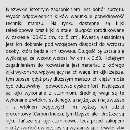
Niezwykle istotnym zagadnieniem jest dobór sprzętu.
Wybór odpowiednich kijków warunkuje prawidłowość
techniki marszu. Na rynku dostępne są kijki
teleskopowe oraz kijki o stałej długości (produkowane
w zakresie 100-130 cm, co 5 cm). Kwestią zasadniczą
jest ich dobranie pod względem długości do wzrostu
osoby, która będzie ich używała. Długość tę ustala się
wyliczając ze wzoru: wzrost (w cm) x 0,68. Kolejnym
zagadnieniem do rozważenia jest materiał, z którego
kijki wykonano, wpływający na ich wagę. Im kijki lżejsze,
tym lepsze, gdyż przy dłuższym marszu ich ciężar może
być odczuwalny i powodować dyskomfort. Najcięższe
są kijki wykonane z aluminium, średniej wagi są te
wykonane z włókna szklanego, a najlżejsze i najtrwalsze
– z włókien węglowych. Im wyższy ich udział
procentowy (Carbon Index), tym lżejsze, ale i droższe są
kijki. Tańsze są kije aluminiowe, lecz przed zakupem
należy zwrócić uwagę, czy są wystarczająco trwałe, aby