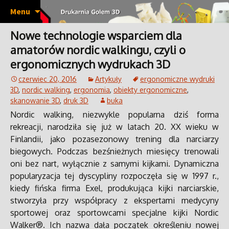
Wydruki 3D, prototypy, pojedyncze sztuki,
Przeskocz
Drukarnia Golem 3D
Menu
do
krótkie serie produktów, makiety, w tym
treści
Nowe technologie wsparciem dla
architektoniczne, odlewy wydruków 3D w
amatorów nordic walkingu, czyli o
metalu, modelowanie 3D, skanowanie 3D.
ergonomicznych wydrukach 3D
czerwiec 20, 2016
Artykuły
ergonomiczne wydruki
3D
,
nordic walking
,
ergonomia
,
obiekty ergonomiczne
,
skanowanie 3D
,
druk 3D
buka
Nordic walking, niezwykle popularna dziś forma
rekreacji, narodziła się już w latach 20. XX wieku w
Finlandii, jako pozasezonowy trening dla narciarzy
biegowych. Podczas bezśnieżnych miesięcy trenowali
oni bez nart, wyłącznie z samymi kijkami. Dynamiczna
popularyzacja tej dyscypliny rozpoczęła się w 1997 r.,
kiedy fińska firma Exel, produkująca kijki narciarskie,
stworzyła przy współpracy z ekspertami medycyny
sportowej oraz sportowcami specjalne kijki Nordic
Walker®. Ich nazwa dała początek określeniu nowej