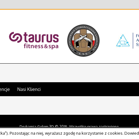
encje
Nasi Klienci
 prasowe
Drukarnia Golem 3D © 2015. Wszystkie prawa zastrzeżone.
zka"). Pozostając na niej, wyrażasz zgodę na korzystanie z cookies. Dowiedz