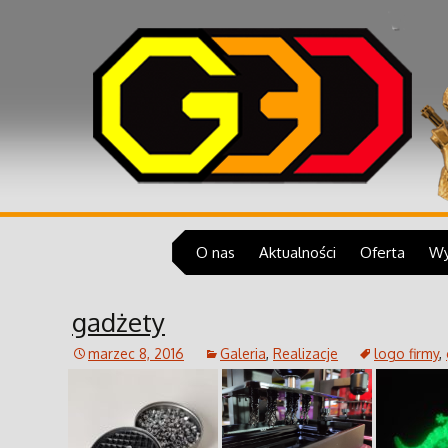
Wydruki 3D, prototypy, pojedyn
metalu, modelowanie 3D, skan
Drukarnia
Przeskocz
O nas
Aktualności
Oferta
Wy
do
treści
Co robimy
Druk 3D
gadżety
Historia Golema
Modelowani
marzec 8, 2016
Galeria
,
Realizacje
logo firmy
,
Zespół Drukarni Golem 3D
Skanowanie
Drukarki 3D