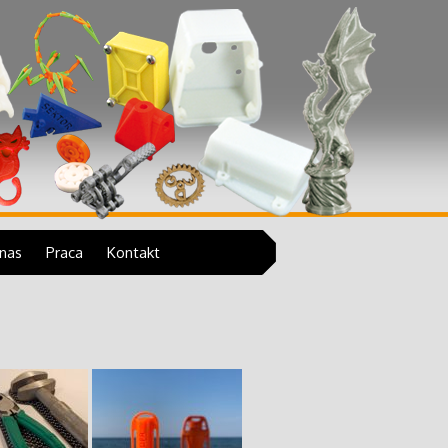
 tym architektoniczne, odlewy wydruków 3D w
nas
Praca
Kontakt
Obsługa drukarek 3D