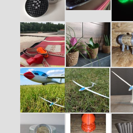
Prezentacje i
Szkolenia
Cennik ogól