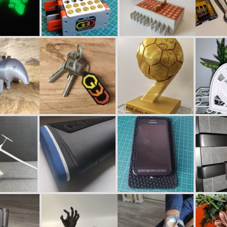
ultraprecyzyjne wydruki 3D
 warsztaty
Odlew wydruku 3D z
Filamenty
metalu
odlewy z metalu
Pojęcia
ergonomia
ny
Artykuły
design, sztuka
Pliki do pobrania
hobby, dom, ogród
gadżety
krótkie serie placeholder
w budowie