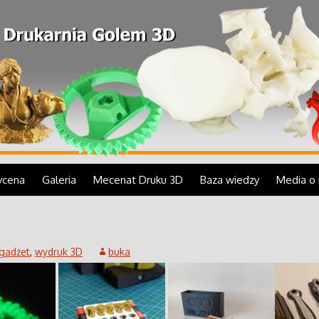
cze sztuki, krótkie serie produktów, makiety, w
owanie 3D.
 Golem 3D
cena
Galeria
Mecenat Druku 3D
Baza wiedzy
Media o 
Realizacje
FFF ekonomiczny
technika, przemysł
Czym jest druk 3D?
e 3D
Targi i prezentacje
FDM ultraprecyzyjny
nauka, edukacja i
Zastosowanie druku 3D
gadżet
,
wydruk 3D
buka
medycyna
 3D
MJP
Krótka historia druku 3D
makiety, repliki, statuetki,
figury
druk z żywicy
Jak działa drukarka 3D
ultraprecyzyjny
FFF/FDM?