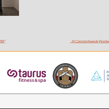
015”
„III Częstochowski Festiw